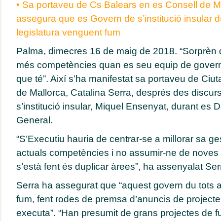
• Sa portaveu de Cs Balears en es Consell de Ma
assegura que es Govern de s’institució insular du
legislatura venguent fum
Palma, dimecres 16 de maig de 2018. “Sorprèn
més competències quan es seu equip de govern
que té”. Així s’ha manifestat sa portaveu de Ciu
de Mallorca, Catalina Serra, després des discur
s’institució insular, Miquel Ensenyat, durant es D
General.
“S’Executiu hauria de centrar-se a millorar sa g
actuals competències i no assumir-ne de noves
s’està fent és duplicar àrees”, ha assenyalat Ser
Serra ha assegurat que “aquest govern du tots
fum, fent rodes de premsa d’anuncis de project
executa”. “Han presumit de grans projectes de f