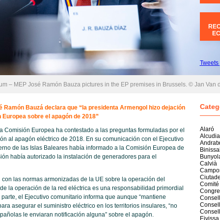
REC
EC
Tweets 
ium – MEP José Ramón Bauza pictures in the EP premises in Brussels. © Jan Van 
Categ
é Ramón Bauzá declara que “la presidenta Armengol hizo dejación
ón Europea sobre el apagón de 2018”
Alaró
a Comisión Europea ha contestado a las preguntas formuladas por el
Alcudia
n al apagón eléctrico de 2018. En su comunicación con el Ejecutivo
Andrat
ierno de las Islas Baleares había informado a la Comisión Europea de
Biniss
Bunyol
misión había autorizado la instalación de generadores para el
Calvià
Campo
Ciutade
 con las normas armonizadas de la UE sobre la operación del
Comité
de la operación de la red eléctrica es una responsabilidad primordial
Congre
ra parte, el Ejecutivo comunitario informa que aunque “mantiene
Consell
Consell
a asegurar el suministro eléctrico en los territorios insulares, “no
Consel
pañolas le enviaran notificación alguna” sobre el apagón.
Eivissa