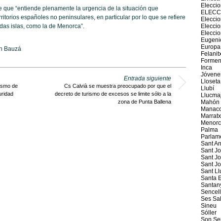
Elecci
 que “entiende plenamente la urgencia de la situación que
ELECC
rritorios españoles no peninsulares, en particular por lo que se refiere
Eleccio
Elecci
das islas, como la de Menorca”.
Elecci
Eugeni
Europa
n Bauzá
Felanit
Formen
Inca
Jóvene
Entrada siguiente
Lloseta
rismo de
Cs Calvià se muestra preocupado por que el
Llubí
uridad
decreto de turismo de excesos se limite sólo a la
Llucma
Mahón
zona de Punta Ballena
Manaco
Marratx
Menorc
Palma
Parlam
Sant An
Sant J
Sant Jo
Sant J
Sant Ll
Santa E
Santan
Sencel
Ses Sal
Sineu
Sóller
Son Se