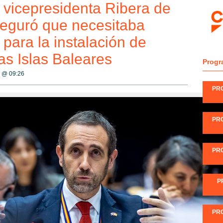
 vicepresidenta Ribera de
eguró que necesitaba
para la instalación de
as Islas Baleares
Progr
0 @
09:26
PR
PR
PR
P
PR