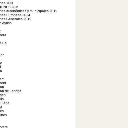
ones 10N
IONES 28M
nes autonómicas y municipales 2019
ones Europeas 2024
ones Generales 2019
o Ayuso
x
tera
s Cs
jor
r
í
a
ent
toni
oan
an de Labritja
osep
uís
ulària
yí
les
ines
rvera