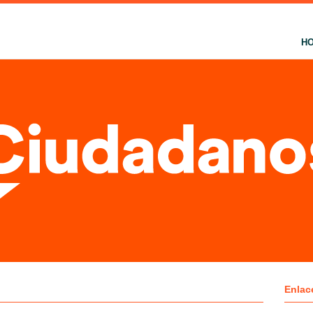
H
Enlac