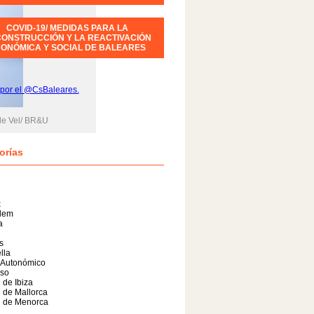
COVID-19/ MEDIDAS PARA LA
ONSTRUCCIÓN Y LA REACTIVACIÓN
ONÓMICA Y SOCIAL DE BALEARES
por el @CsBaleares.
de Vel/ BR&U
orías
x
alem
a
s
lla
 Autonómico
so
 de Ibiza
 de Mallorca
l de Menorca