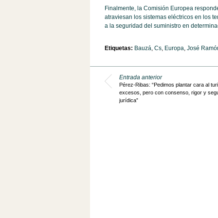
Finalmente, la Comisión Europea responde
atraviesan los sistemas eléctricos en los te
a la seguridad del suministro en determina
Etiquetas:
Bauzá
,
Cs
,
Europa
,
José Ramó
Entrada anterior
Pérez-Ribas: “Pedimos plantar cara al tu
excesos, pero con consenso, rigor y seg
jurídica”