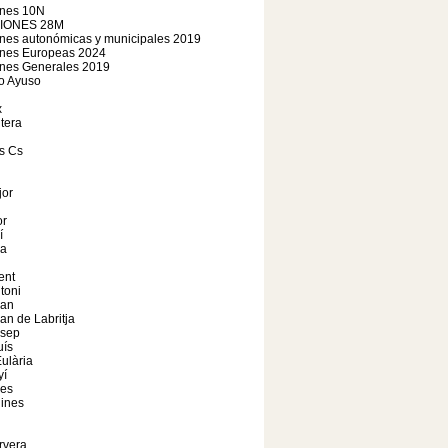
ones 10N
IONES 28M
nes autonómicas y municipales 2019
ones Europeas 2024
ones Generales 2019
o Ayuso
x
tera
s Cs
jor
r
í
a
ent
toni
oan
an de Labritja
osep
uís
ulària
yí
les
ines
rvera