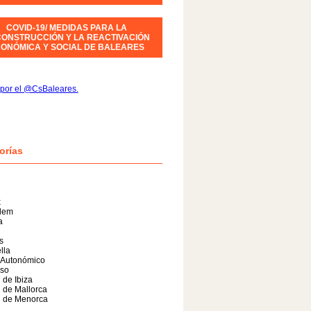
COVID-19/ MEDIDAS PARA LA
ONSTRUCCIÓN Y LA REACTIVACIÓN
ONÓMICA Y SOCIAL DE BALEARES
por el @CsBaleares.
orías
x
alem
a
s
lla
 Autonómico
so
 de Ibiza
 de Mallorca
l de Menorca