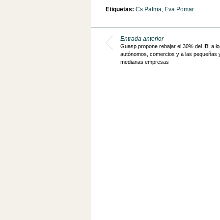
Etiquetas:
Cs Palma
,
Eva Pomar
Entrada anterior
Guasp propone rebajar el 30% del IBI a lo
autónomos, comercios y a las pequeñas 
medianas empresas