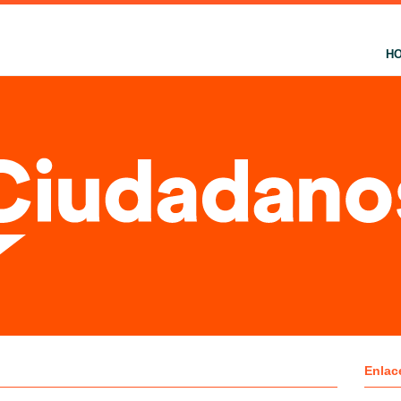
H
Enlac