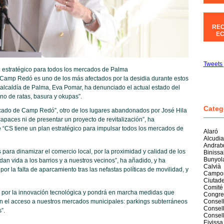
REC
EC
Tweets 
 estratégico para todos los mercados de Palma
de Camp Redó es uno de los más afectados por la desidia durante estos
 alcaldía de Palma, Eva Pomar, ha denunciado el actual estado del
eno de ratas, basura y okupas”.
Categ
ado de Camp Redó”, otro de los lugares abandonados por José Hila
paces ni de presentar un proyecto de revitalización”, ha
 “CS tiene un plan estratégico para impulsar todos los mercados de
Alaró
Alcudia
Andrat
ara dinamizar el comercio local, por la proximidad y calidad de los
Biniss
Bunyol
dan vida a los barrios y a nuestros vecinos”, ha añadido, y ha
Calvià
r la falta de aparcamiento tras las nefastas políticas de movilidad, y
Campo
Ciutade
Comité
rá por la innovación tecnológica y pondrá en marcha medidas que
Congre
en el acceso a nuestros mercados municipales: parkings subterráneos
Consell
Consell
”.
Consel
Eivissa