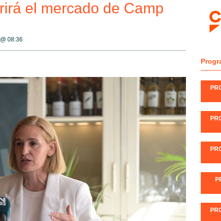
rirá el mercado de Camp
3 @
08:36
Progr
PR
PR
PR
P
PR