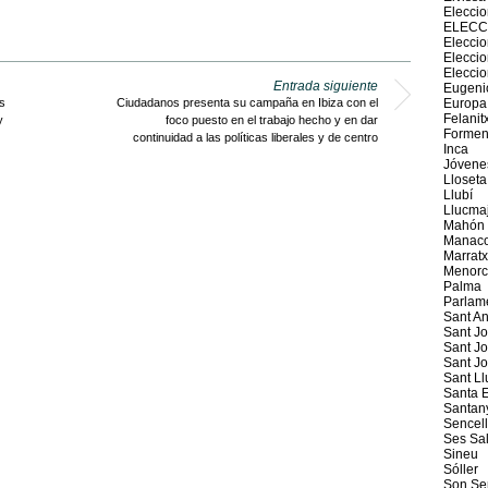
Elecci
ELECC
Eleccio
Elecci
Elecci
Entrada siguiente
Eugeni
s
Ciudadanos presenta su campaña en Ibiza con el
Europa
Felanit
y
foco puesto en el trabajo hecho y en dar
Formen
continuidad a las políticas liberales y de centro
Inca
Jóvene
Lloseta
Llubí
Llucma
Mahón
Manaco
Marratx
Menorc
Palma
Parlam
Sant An
Sant J
Sant Jo
Sant J
Sant Ll
Santa E
Santan
Sencel
Ses Sal
Sineu
Sóller
Son Se