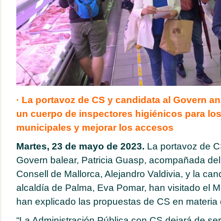
· La portavoz de CS y candidata al Govern a
un cuerpo de inspectores higiénicos para l
municipales y mejorar los accesos
Martes, 23 de mayo de 2023.
La portavoz de CS
Govern balear, Patricia Guasp, acompañada del
Consell de Mallorca, Alejandro Valdivia, y la can
alcaldía de Palma, Eva Pomar, han visitado el M
han explicado las propuestas de CS en materia
“La Administración Pública con CS dejará de ser