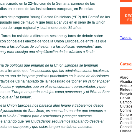
 participado en la 22ª Edición de la Semana Europea de las
ías en el seno de las instituciones europeas, en Bruselas.
REC
dades del programa Young Elected Politicians (YEP) del Comité de las
EC
 pasado mes de mayo, y que busca dar voz en el seno de la Unión
ropa de rango regional y local menores de 35 años.
, Torres ha asistido a diferentes sesiones y foros de debate sobre
Tweets 
o con concejales electos de toda la Unión Europea, de entre las que
no a las políticas de cohesión y a las políticas regionales”
que,
s y traer consigo una simplificación de los trámites a fin de
Categ
ía de políticas que emanan de la Unión Europea se terminan
res, afirmando que
“es necesario que las administraciones locales se
an en uno de los protagonistas principales en la toma de decisiones
Alaró
portavoz de Cs ha hablado de la necesidad de
“poner en valor el papel
Alcudia
Andrat
 locales y regionales que en él se encuentran representados y que
Biniss
do que
“Europa no queda tan lejos como pensamos, y ni Ibiza ni Sant
Bunyol
o que ahí se toman”
.
Calvià
Campo
e la Unión Europea nos parezca algo lejano y trabajemos desde
Ciutade
Comité
 Ayuntamiento de Sant Joan, es necesario recordar que tenemos a
Congre
en la Unión Europea para escucharnos y recoger nuestras
Consell
delantando que
“en Ciudadanos seguiremos trabajando desde el
Consell
ituciones europeas y que estas tengan sentido en nuestros
Consel
Eivissa