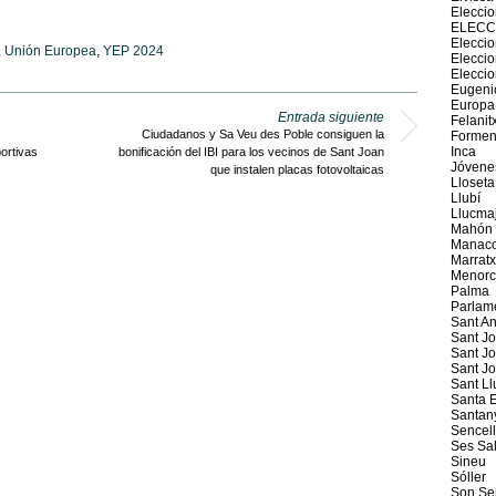
Elecci
ELECC
Eleccio
,
Unión Europea
,
YEP 2024
Elecci
Elecci
Eugeni
Europa
Entrada siguiente
Felanit
Ciudadanos y Sa Veu des Poble consiguen la
Formen
Inca
ortivas
bonificación del IBI para los vecinos de Sant Joan
Jóvene
que instalen placas fotovoltaicas
Lloseta
Llubí
Llucma
Mahón
Manaco
Marratx
Menorc
Palma
Parlam
Sant An
Sant J
Sant Jo
Sant J
Sant Ll
Santa E
Santan
Sencel
Ses Sal
Sineu
Sóller
Son Se