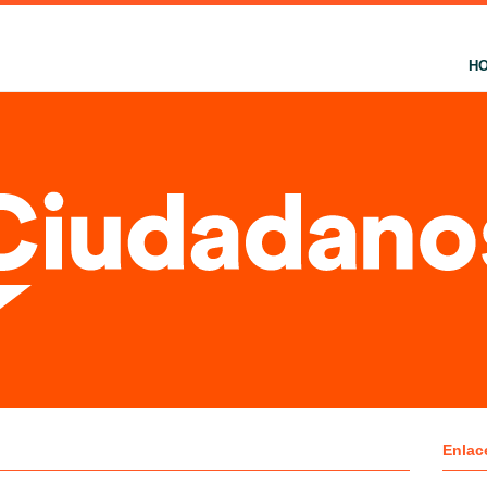
H
Enlac