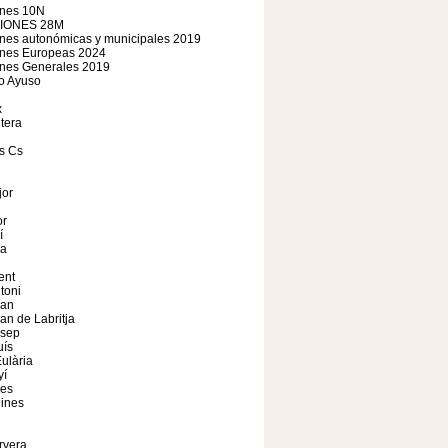
ones 10N
IONES 28M
nes autonómicas y municipales 2019
ones Europeas 2024
ones Generales 2019
o Ayuso
x
tera
s Cs
jor
r
í
a
ent
toni
oan
an de Labritja
osep
uís
ulària
yí
les
ines
rvera