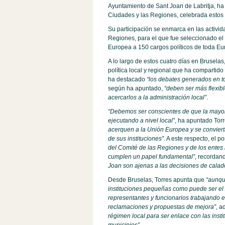
Ayuntamiento de Sant Joan de Labritja, ha
Ciudades y las Regiones, celebrada estos d
Su participación se enmarca en las activi
Regiones, para el que fue seleccionado el
Europea a 150 cargos políticos de toda Eu
A lo largo de estos cuatro días en Bruselas
política local y regional que ha compartid
ha destacado
“los debates generados en tor
según ha apuntado,
“deben ser más flexible
acercarlos a la administración local”
.
“Debemos ser conscientes de que la mayor
ejecutando a nivel local”
, ha apuntado Tor
acerquen a la Unión Europea y se conviert
de sus instituciones”
. A este respecto, el 
del Comité de las Regiones y de los entes
cumplen un papel fundamental”,
recordan
Joan son ajenas a las decisiones de calad
Desde Bruselas, Torres apunta que
“aunqu
instituciones pequeñas como puede ser el
representantes y funcionarios trabajando 
reclamaciones y propuestas de mejora”
, a
régimen local para ser enlace con las inst