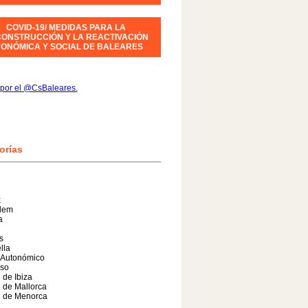
COVID-19/ MEDIDAS PARA LA
ONSTRUCCIÓN Y LA REACTIVACIÓN
ONÓMICA Y SOCIAL DE BALEARES
por el @CsBaleares.
orías
x
alem
a
s
lla
 Autonómico
so
 de Ibiza
 de Mallorca
l de Menorca