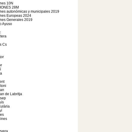
ones 10N
IONES 28M
nes autonómicas y municipales 2019
ones Europeas 2024
ones Generales 2019
o Ayuso
x
tera
s Cs
jor
r
í
a
ent
toni
oan
an de Labritja
osep
uís
ulària
yí
les
ines
rvera