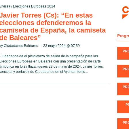
Eivissa
/
Elecciones Europeas 2024
Javier Torres (Cs): “En estas
elecciones defenderemos la
camiseta de España, la camiseta
Progr
de Baleares”
by Ciudadanos Baleares — 23 mayo 2024 @
07:59
PR
Ciudadanos da el pistoletazo de salida de la campaña para las
Elecciones Europeas en Baleares con una presentación de cartel
simbólica en Ibiza Ibiza, jueves 23 de mayo de 2024. Javier Torres,
PR
concejal y portavoz de Ciudadanos en el Ayuntamiento...
PR
P
PR