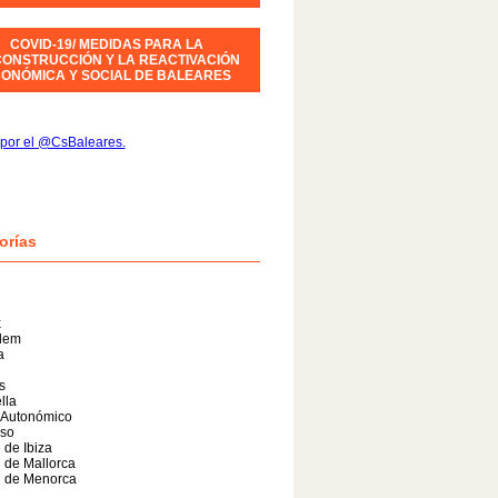
COVID-19/ MEDIDAS PARA LA
ONSTRUCCIÓN Y LA REACTIVACIÓN
ONÓMICA Y SOCIAL DE BALEARES
por el @CsBaleares.
orías
x
alem
a
s
lla
 Autonómico
so
 de Ibiza
 de Mallorca
l de Menorca