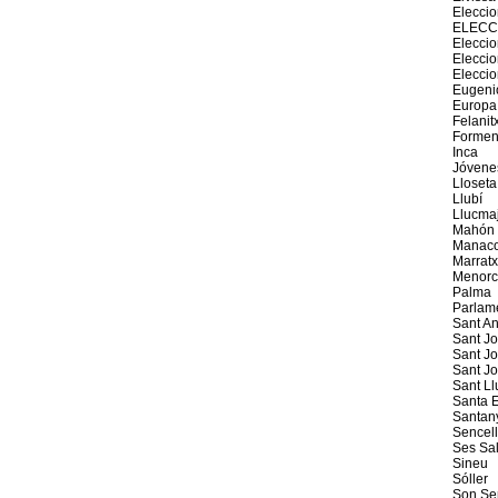
Elecci
ELECC
Eleccio
Elecci
Elecci
Eugeni
Europa
Felanit
Formen
Inca
Jóvene
Lloseta
Llubí
Llucma
Mahón
Manaco
Marratx
Menorc
Palma
Parlam
Sant An
Sant J
Sant Jo
Sant J
Sant Ll
Santa E
Santan
Sencel
Ses Sal
Sineu
Sóller
Son Se