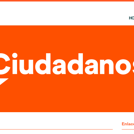
H
Enlac