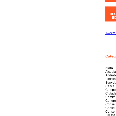
REC
EC
Tweets 
Categ
Alaró
Alcudia
Andrat
Biniss
Bunyol
Calvià
Campo
Ciutade
Comité
Congre
Consell
Consell
Consel
Eivissa