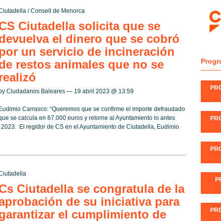
Ciutadella
/
Consell de Menorca
CS Ciutadella solicita que se
devuelva el dinero que se cobró
por un servicio de incineración
Progr
de restos animales que no se
realizó
PR
by Ciudadanos Baleares — 19 abril 2023 @
13:59
Eudimio Carrasco: “Queremos que se confirme el importe defraudado
que se calcula en 67.000 euros y retorne al Ayuntamiento lo antes
PR
e 2023. El regidor de CS en el Ayuntamiento de Ciutadella, Eudimio
PR
Ciutadella
P
Cs Ciutadella se congratula de la
aprobación de su iniciativa para
PR
garantizar el cumplimiento de