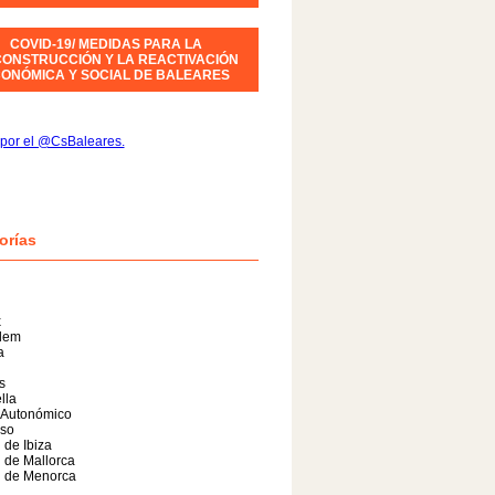
COVID-19/ MEDIDAS PARA LA
ONSTRUCCIÓN Y LA REACTIVACIÓN
ONÓMICA Y SOCIAL DE BALEARES
por el @CsBaleares.
orías
x
alem
a
s
lla
 Autonómico
so
 de Ibiza
 de Mallorca
l de Menorca