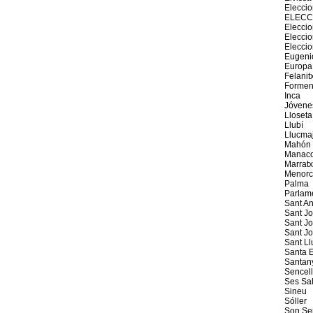
Elecci
ELECC
Eleccio
Elecci
Elecci
Eugeni
Europa
Felanit
Formen
Inca
Jóvene
Lloseta
Llubí
Llucma
Mahón
Manaco
Marratx
Menorc
Palma
Parlam
Sant An
Sant J
Sant Jo
Sant J
Sant Ll
Santa E
Santan
Sencel
Ses Sal
Sineu
Sóller
Son Se