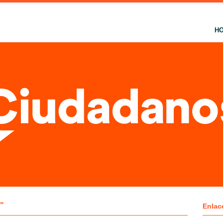
H
"
Enlac