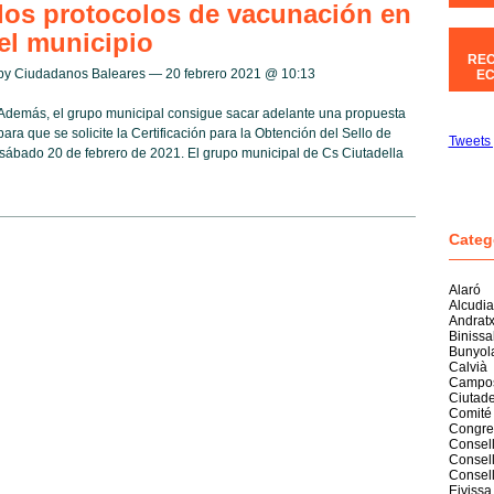
los protocolos de vacunación en
el municipio
REC
by Ciudadanos Baleares — 20 febrero 2021 @
10:13
EC
Además, el grupo municipal consigue sacar adelante una propuesta
para que se solicite la Certificación para la Obtención del Sello de
Tweets 
 sábado 20 de febrero de 2021. El grupo municipal de Cs Ciutadella
Categ
Alaró
Alcudia
Andrat
Biniss
Bunyol
Calvià
Campo
Ciutade
Comité
Congre
Consell
Consell
Consel
Eivissa