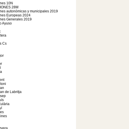
ones 10N
IONES 28M
nes autonómicas y municipales 2019
ones Europeas 2024
ones Generales 2019
o Ayuso
x
tera
s Cs
jor
r
í
a
ent
toni
oan
an de Labritja
osep
uís
ulària
yí
les
ines
rvera