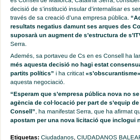
es Consell de Mallorca, Catalina Serra, conside
decisió de s’institució insular d’internalisar es se
través de sa creació d’una empresa pública.
“Aq
resultats negatius damunt ses arques des Con
suposarà un augment de s’estructura de s’IT
Serra.
Ademés, sa portaveu de Cs en es Consell ha l
més aquesta decisió no hagi estat consensu
partits polítics”
i ha criticat
«s’obscurantisme
aquesta negociació.
“Esperam que s’empresa pública nova no se
agència de col·locació per part de s’equip d
Consell”
, ha manifestat Serra, que ha afirmat 
apostam per una nova licitació que inclogui 
Etiquetas:
Ciudadanos
,
CIUDADANOS BALEA