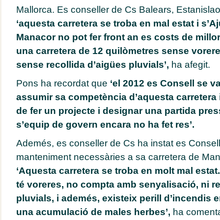
Mallorca. Es conseller de Cs Balears, Estanisla
‘aquesta carretera se troba en mal estat i s’
Manacor no pot fer front an es costs de mill
una carretera de 12 quilòmetres sense vorere
sense recollida d’aigües pluvials’,
ha afegit.
Pons ha recordat que
‘el 2012 es Consell se 
assumir sa competència d’aquesta carretera i
de fer un projecte i designar una partida pre
s’equip de govern encara no ha fet res’.
Ademés, es conseller de Cs ha instat es Consell 
manteniment necessàries a sa carretera de Man
‘Aquesta carretera se troba en molt mal estat
té voreres, no compta amb senyalisació, ni re
pluvials, i ademés, existeix perill d’incendis e
una acumulació de males herbes’,
ha comenta