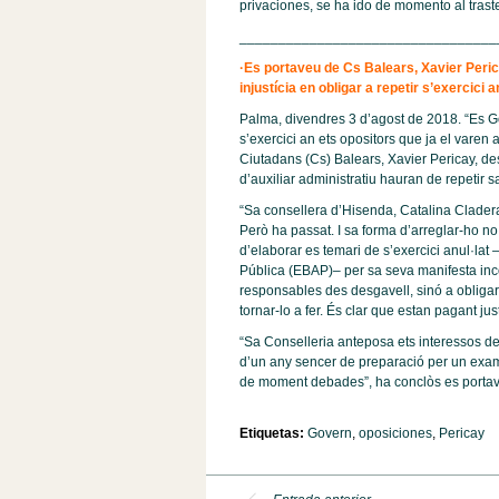
privaciones, se ha ido de momento al trast
_________________________________
·Es portaveu de Cs Balears, Xavier Peri
injustícia en obligar a repetir s’exercici
Palma, divendres 3 d’agost de 2018. “Es Go
s’exercici an ets opositors que ja el varen 
Ciutadans (Cs) Balears, Xavier Pericay, de
d’auxiliar administratiu hauran de repetir
“Sa consellera d’Hisenda, Catalina Cladera,
Però ha passat. I sa forma d’arreglar-ho n
d’elaborar es temari de s’exercici anul·lat 
Pública (EBAP)– per sa seva manifesta in
responsables des desgavell, sinó a obligar 
tornar-lo a fer. És clar que estan pagant ju
“Sa Conselleria anteposa ets interessos de
d’un any sencer de preparació per un exame
de moment debades”, ha conclòs es portav
Etiquetas:
Govern
,
oposiciones
,
Pericay