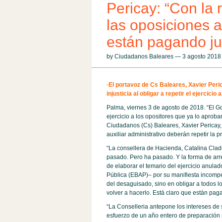
Pericay: “Con la 
las oposiciones a 
están pagando ju
by Ciudadanos Baleares — 3 agosto 201
·El portavoz de Cs Baleares, Xavier Per
injusticia al obligar a repetir el ejercic
Palma, viernes 3 de agosto de 2018. “El Go
ejercicio a los opositores que ya lo aprob
Ciudadanos (Cs) Baleares, Xavier Pericay, 
auxiliar administrativo deberán repetir la 
“La consellera de Hacienda, Catalina Clade
pasado. Pero ha pasado. Y la forma de arre
de elaborar el temario del ejercicio anulad
Pública (EBAP)– por su manifiesta incomp
del desaguisado, sino en obligar a todos lo
volver a hacerlo. Está claro que están pag
“La Conselleria antepone los intereses de
esfuerzo de un año entero de preparación 