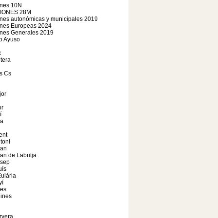
ones 10N
IONES 28M
nes autonómicas y municipales 2019
ones Europeas 2024
ones Generales 2019
o Ayuso
x
tera
s Cs
jor
r
í
a
ent
toni
oan
an de Labritja
osep
uís
ulària
yí
les
ines
rvera