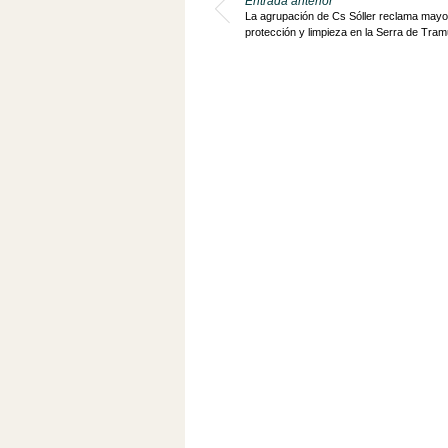
Entrada anterior
La agrupación de Cs Sóller reclama mayo
protección y limpieza en la Serra de Tra