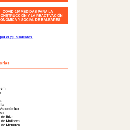
COVID-19/ MEDIDAS PARA LA
ONSTRUCCIÓN Y LA REACTIVACIÓN
ONÓMICA Y SOCIAL DE BALEARES
por el @CsBaleares.
orías
x
alem
a
s
lla
 Autonómico
so
 de Ibiza
 de Mallorca
l de Menorca