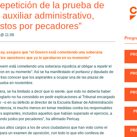
repetición de la prueba de
auxiliar administrativo,
stos por pecadores”
8 @
11:08
Progr
icay, asegura que “el Govern está cometiendo una soberana
PR
io a los opositores que ya lo aprobaron en su momento”
vern está cometiendo una soberana injusticia al obligar a repetir el
aron en su momento”. Así se ha manifestado el portavoz y diputado de
PR
tras conocer que los aspirantes a ocupar una de las plazas de
prueba en noviembre.
ra, se ha limitado a decir que lo siente, que esto no debería haber
PR
glarlo no ha consistido en pedir explicaciones al Tribunal encargado
o –o en su defecto al director de la Escuela Balear de Administración
etencia, ni mucho menos en tomar medidas contra los responsables
P
s aspirantes, incluidos aquellos que habían superado el ejercicio, a
ando justos por pecadores”, ha afirmado Pericay.
 sus altos cargos a los de unos ciudadanos que han visto como el
PR
para un examen de oposición, con todo lo que ello conlleva de