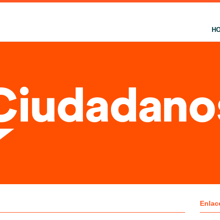
H
Enlac