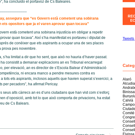
e”, ha concluido el portavoz de Cs Baleares.
_____________
REC
cay, assegura que “es Govern està cometent una sobirana
EC
 an ets opositors que ja el varen aprovar quan tocava”
vern està cometent una sobirana injustícia en obligar a repetir
aprovar quan tocava”. Així s’ha manifestat es portaveu i diputat de
Tweets 
sprés de conèixer que ets aspirants a ocupar una de ses places
 sa prova pes novembre.
 s’ha limitat a dir que ho sent, que això no hauria d’haver passat.
o ha consistit a demanar explicacions an es Tribunal encarregat
Categ
–o, per elevació, an es director de s’Escola Balear d’Administració
competència, ni encara manco a pendre mesures contra es
a tots ets aspirants, inclosos aquells que havien superat s’exercici, a
Alaró
Alcudia
sts per pecadors”, ha afirmat Pericay.
Andrat
Biniss
s seus alts càrrecs an es d’uns ciutadans que han vist com s’esforç
Bunyol
n d’oposició, amb tot lo que això comporta de privacions, ha estat
Calvià
eu de Cs Balears.
Campo
Ciutade
Comité
Congre
Consell
Consell
Consel
Eivissa