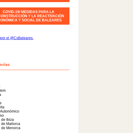
COVID-19/ MEDIDAS PARA LA
ONSTRUCCIÓN Y LA REACTIVACIÓN
ONÓMICA Y SOCIAL DE BALEARES
por el @CsBaleares.
orías
x
alem
a
s
lla
 Autonómico
so
 de Ibiza
 de Mallorca
l de Menorca