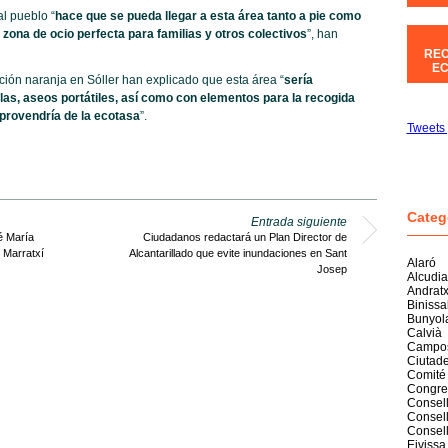
l pueblo “
hace que se pueda llegar a esta área tanto a pie como
 zona de ocio perfecta para familias y otros colectivos
”, han
REC
EC
ción naranja en Sóller han explicado que esta área “
sería
as, aseos portátiles, así como con elementos para la recogida
 provendría de la ecotasa
”.
Tweets 
Categ
Entrada siguiente
é María
Ciudadanos redactará un Plan Director de
 Marratxí
Alcantarillado que evite inundaciones en Sant
Alaró
Josep
Alcudia
Andrat
Biniss
Bunyol
Calvià
Campo
Ciutade
Comité
Congre
Consell
Consell
Consel
Eivissa