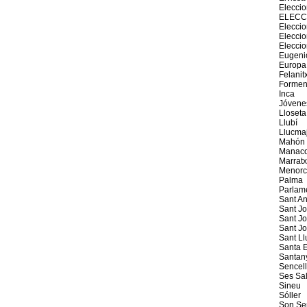
Elecci
ELECC
Eleccio
Elecci
Elecci
Eugeni
Europa
Felanit
Formen
Inca
Jóvene
Lloseta
Llubí
Llucma
Mahón
Manaco
Marratx
Menorc
Palma
Parlam
Sant An
Sant J
Sant Jo
Sant J
Sant Ll
Santa E
Santan
Sencel
Ses Sal
Sineu
Sóller
Son Se