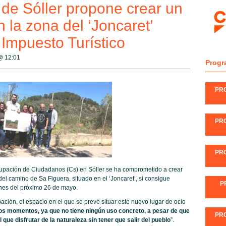
de Sóller propone crear un
n la zona del ‘Joncaret’
 Impuesto Turístico
 @
12:01
Progr
PR
PR
PR
rupación de Ciudadanos (Cs) en Sóller se ha comprometido a crear
del camino de Sa Figuera, situado en el ‘Joncaret’, si consigue
P
ones del próximo 26 de mayo.
ción, el espacio en el que se prevé situar este nuevo lugar de ocio
s momentos, ya que no tiene ningún uso concreto, a pesar de que
PR
ue disfrutar de la naturaleza sin tener que salir del pueblo
”.