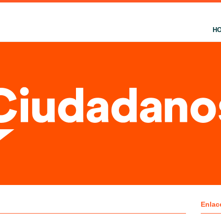
H
Enlac