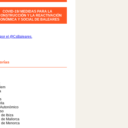
COVID-19/ MEDIDAS PARA LA
ONSTRUCCIÓN Y LA REACTIVACIÓN
ONÓMICA Y SOCIAL DE BALEARES
por el @CsBaleares.
orías
x
alem
a
s
lla
 Autonómico
so
 de Ibiza
 de Mallorca
l de Menorca