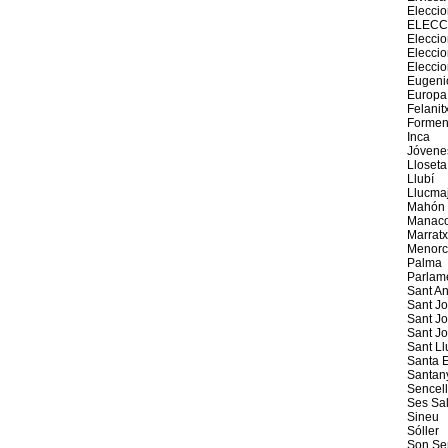
Elecci
ELECC
Eleccio
Elecci
Elecci
Eugeni
Europa
Felanit
Formen
Inca
Jóvene
Lloseta
Llubí
Llucma
Mahón
Manaco
Marratx
Menorc
Palma
Parlam
Sant An
Sant J
Sant Jo
Sant J
Sant Ll
Santa E
Santan
Sencel
Ses Sal
Sineu
Sóller
Son Se