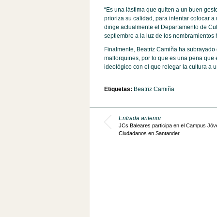
“Es una lástima que quiten a un buen gestor
prioriza su calidad, para intentar colocar 
dirige actualmente el Departamento de Cul
septiembre a la luz de los nombramientos h
Finalmente, Beatriz Camiña ha subrayado qu
mallorquines, por lo que es una pena que e
ideológico con el que relegar la cultura a
Etiquetas:
Beatriz Camiña
Entrada anterior
JCs Baleares participa en el Campus Jó
Ciudadanos en Santander