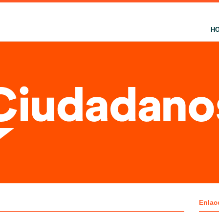
H
Enlac