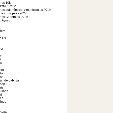
ones 10N
IONES 28M
nes autonómicas y municipales 2019
ones Europeas 2024
ones Generales 2019
o Ayuso
x
tera
s Cs
jor
r
í
a
ent
toni
oan
an de Labritja
osep
uís
ulària
yí
les
ines
rvera