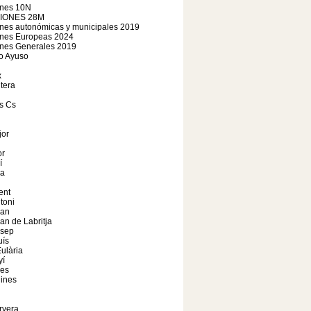
ones 10N
IONES 28M
nes autonómicas y municipales 2019
ones Europeas 2024
ones Generales 2019
o Ayuso
x
tera
s Cs
jor
r
í
a
ent
toni
oan
an de Labritja
osep
uís
ulària
yí
les
ines
rvera