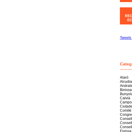
REC
EC
Tweets 
Categ
Alaró
Alcudia
Andrat
Biniss
Bunyol
Calvià
Campo
Ciutade
Comité
Congre
Consell
Consell
Consel
Eivissa