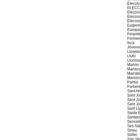
Elecci
ELECC
Eleccio
Elecci
Elecci
Eugeni
Europa
Felanit
Formen
Inca
Jóvene
Lloseta
Llubí
Llucma
Mahón
Manaco
Marratx
Menorc
Palma
Parlam
Sant An
Sant J
Sant Jo
Sant J
Sant Ll
Santa E
Santan
Sencel
Ses Sal
Sineu
Sóller
Son Se