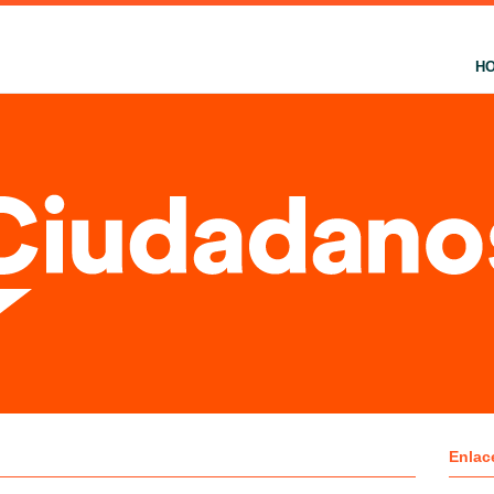
H
Enlac