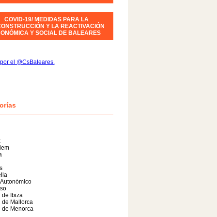
COVID-19/ MEDIDAS PARA LA
ONSTRUCCIÓN Y LA REACTIVACIÓN
ONÓMICA Y SOCIAL DE BALEARES
por el @CsBaleares.
orías
x
alem
a
s
lla
 Autonómico
so
 de Ibiza
 de Mallorca
l de Menorca