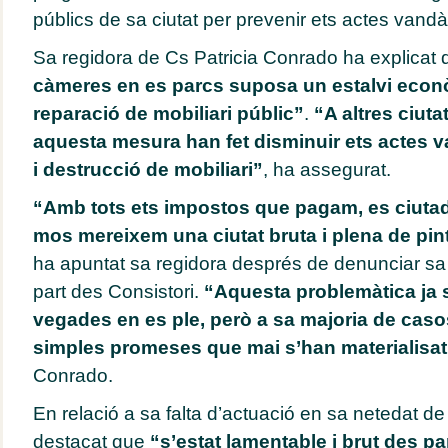
públics de sa ciutat per prevenir ets actes vandàl
Sa regidora de Cs Patricia Conrado ha explicat
càmeres en es parcs suposa un estalvi econò
reparació de mobiliari públic”
.
“A altres ciut
aquesta mesura han fet disminuir ets actes v
i destrucció de mobiliari”
, ha assegurat.
“Amb tots ets impostos que pagam, es ciuta
mos mereixem una ciutat bruta i plena de pi
ha apuntat sa regidora després de denunciar sa 
part des Consistori.
“Aquesta problemàtica ja s
vegades en es ple, però a sa majoria de cas
simples promeses que mai s’han materialisat
Conrado.
En relació a sa falta d’actuació en sa netedat d
destacat que
“s’estat lamentable i brut des p