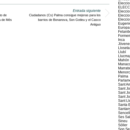
Elecci
ELECC
Entrada siguiente
Eleccio
to de
Ciudadanos (Cs) Palma consigue mejoras para los
Elecci
Elecci
ma de Més
barrios de Bonanova, Son Gotleu y el Casco
Eugeni
Antiguo
Europa
Felanit
Formen
Inca
Jóvene
Lloseta
Llubí
Llucma
Mahón
Manaco
Marratx
Menorc
Palma
Parlam
Sant An
Sant J
Sant Jo
Sant J
Sant Ll
Santa E
Santan
Sencel
Ses Sal
Sineu
Sóller
Son Se