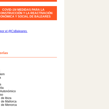
COVID-19/ MEDIDAS PARA LA
ONSTRUCCIÓN Y LA REACTIVACIÓN
ONÓMICA Y SOCIAL DE BALEARES
por el @CsBaleares.
orías
x
alem
a
s
lla
 Autonómico
so
 de Ibiza
 de Mallorca
l de Menorca