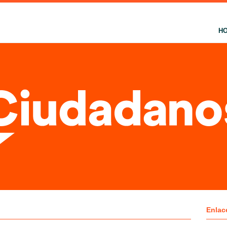
H
Enlac