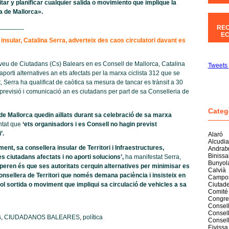
tar y planificar cualquier salida o movimiento que implique la
a de Mallorca».
_______
REC
EC
 insular, Catalina Serra, adverteix des caos circulatori davant es
eu de Ciutadans (Cs) Balears en es Consell de Mallorca, Catalina
Tweets 
o aporti alternatives an ets afectats per la marxa ciclista 312 que se
, Serra ha qualificat de caòtica sa mesura de tancar es trànsit a 30
a previsió i comunicació an es ciutadans per part de sa Conselleria de
Categ
de Mallorca quedin aïllats durant sa celebració de sa marxa
ntat que
‘ets organisadors i es Consell no hagin previst
’.
Alaró
Alcudia
nt, sa consellera insular de Territori i Infraestructures,
Andrat
Biniss
 ciutadans afectats i no aporti solucions’,
ha manifestat Serra,
Bunyol
peren és que ses autoritats cerquin alternatives per minimisar es
Calvià
onsellera de Territori que només demana paciència i insisteix en
Campo
vol sortida o moviment que impliqui sa circulació de vehicles a sa
Ciutade
Comité
Congre
Consell
Consell
s
,
CIUDADANOS BALEARES
,
política
Consel
Eivissa