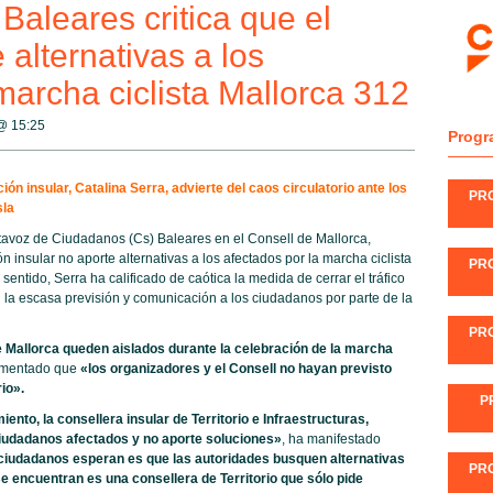
aleares critica que el
 alternativas a los
marcha ciclista Mallorca 312
 @
15:25
Progr
ión insular, Catalina Serra, advierte del caos circulatorio ante los
PR
sla
avoz de Ciudadanos (Cs) Baleares en el Consell de Mallorca,
ón insular no aporte alternativas a los afectados por la marcha ciclista
PR
entido, Serra ha calificado de caótica la medida de cerrar el tráfico
n la escasa previsión y comunicación a los ciudadanos por parte de la
PR
e Mallorca queden aislados durante la celebración de la marcha
lamentado que
«los organizadores y el Consell no hayan previsto
io».
P
ento, la consellera insular de Territorio e Infraestructuras,
ciudadanos afectados y no aporte soluciones»
, ha manifestado
 ciudadanos esperan es que las autoridades busquen alternativas
PR
e encuentran es una consellera de Territorio que sólo pide