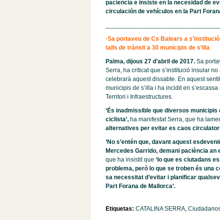
paciencia e insiste en la necesidad de evi
circulación de vehículos en la Part Foran
_________________________________
·Sa portaveu de Cs Balears a s’institució
talls de trànsit a 30 municipis de s’illa
Palma, dijous 27 d’abril de 2017.
Sa portav
Serra, ha criticat que s’institució insular n
celebrarà aquest dissabte. En aquest sentit
municipis de s’illa i ha incidit en s’escass
Territori i Infraestructures.
‘És inadmissible que diversos municipis 
ciclista’,
ha manifestat Serra, que ha lame
alternatives per evitar es caos circulatori
‘No s’entén que, davant aquest esdevenime
Mercedes Garrido, demani paciència an es
que ha insistit que
‘lo que es ciutadans es
problema, però lo que se troben és una c
sa necessitat d’evitar i planificar qualse
Part Forana de Mallorca’.
Etiquetas:
CATALINA SERRA
,
Ciudadano