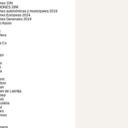
ones 10N
IONES 28M
nes autonómicas y municipales 2019
ones Europeas 2024
ones Generales 2019
o Ayuso
x
tera
s Cs
jor
r
í
a
ent
toni
oan
an de Labritja
osep
uís
ulària
yí
les
ines
rvera