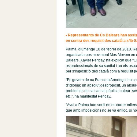
• Representants de Cs Balears han assi
en contra des requisit des català a s’Ib-S
Palma, diumenge 18 de febrer de 2018. Rep
organisada pes moviment Mos Movem en contr
Balears, Xavier Pericay, ha explicat que 
es professionals de sa sanitat i an ets us
per s’imposició des català com a requisit pe
“Es govern de na Francina Armengol ha crea
d’idioma; un absolut despropòsit, un absur
problemes de sa sanitat pública balear: ses 
etc.”, ha manifestat Pericay.
“Avui a Palma han sortit en es carrer mile
que amb imposicions no se va enlloc, si no 