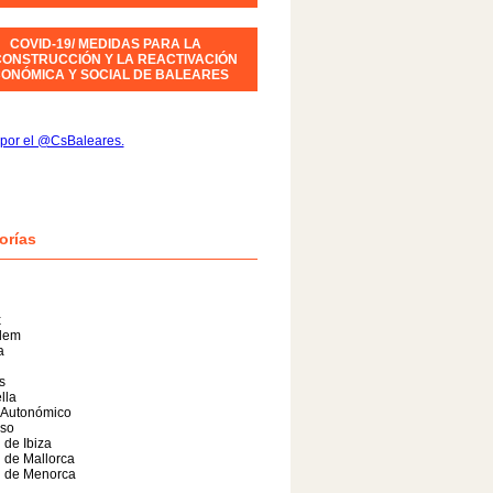
COVID-19/ MEDIDAS PARA LA
ONSTRUCCIÓN Y LA REACTIVACIÓN
ONÓMICA Y SOCIAL DE BALEARES
por el @CsBaleares.
orías
x
alem
a
s
lla
 Autonómico
so
 de Ibiza
 de Mallorca
l de Menorca