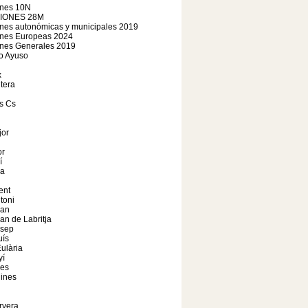
ones 10N
IONES 28M
nes autonómicas y municipales 2019
ones Europeas 2024
ones Generales 2019
o Ayuso
x
tera
s Cs
jor
r
í
a
ent
toni
oan
an de Labritja
osep
uís
ulària
yí
les
ines
rvera