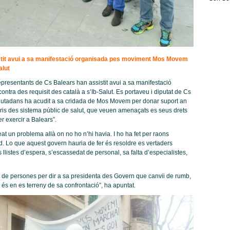
stit avui a sa manifestació organisada pes moviment Mos Movem
alut
resentants de Cs Balears han assistit avui a sa manifestació
a des requisit des català a s’Ib-Salut. Es portaveu i diputat de Cs
“Ciutadans ha acudit a sa cridada de Mos Movem per donar suport an
uaris des sistema públic de salut, que veuen amenaçats es seus drets
r exercir a Balears”.
t un problema allà on no ho n’hi havia. I ho ha fet per raons
d. Lo que aquest govern hauria de fer és resoldre es vertaders
llistes d’espera, s’escassedat de personal, sa falta d’especialistes,
rs de persones per dir a sa presidenta des Govern que canvii de rumb,
és en es terreny de sa confrontació”, ha apuntat.