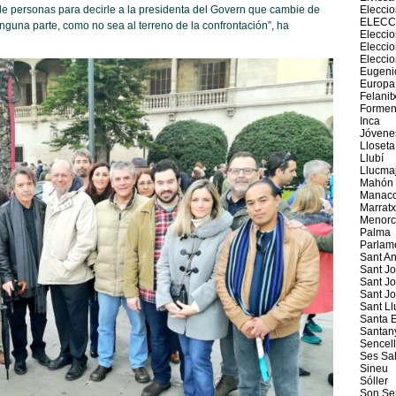
Elecci
 de personas para decirle a la presidenta del Govern que cambie de
ELECC
guna parte, como no sea al terreno de la confrontación”, ha
Eleccio
Elecci
Elecci
Eugeni
Europa
Felanit
Formen
Inca
Jóvene
Lloseta
Llubí
Llucma
Mahón
Manaco
Marratx
Menorc
Palma
Parlam
Sant An
Sant J
Sant Jo
Sant J
Sant Ll
Santa E
Santan
Sencel
Ses Sal
Sineu
Sóller
Son Se