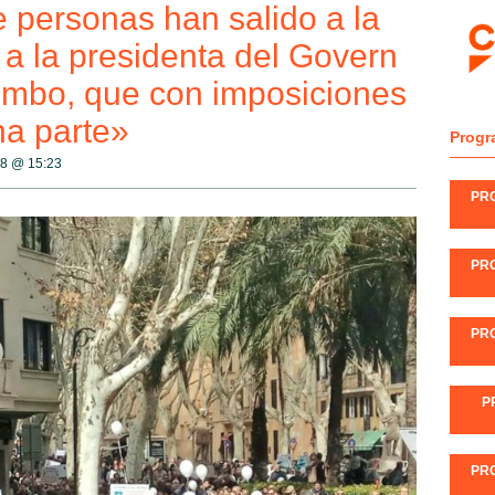
e personas han salido a la
e a la presidenta del Govern
umbo, que con imposiciones
na parte»
Progr
18 @
15:23
PR
PR
PR
P
PR