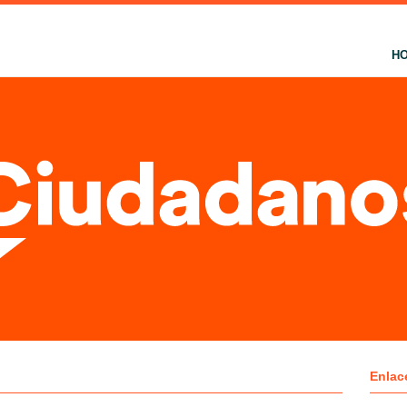
H
Enlac