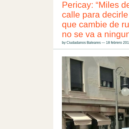
Pericay: “Miles d
calle para decirl
que cambie de r
no se va a ningu
by Ciudadanos Baleares — 18 febrero 20