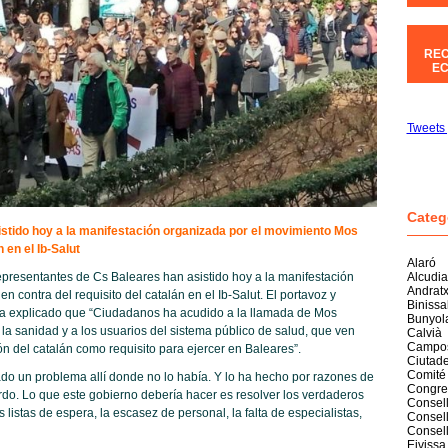
REC
EC
Tweets 
Categ
stido hoy a la manifestación organizada por el movimiento Mos
 en el Ib-Salut
Alaró
Alcudia
presentantes de Cs Baleares han asistido hoy a la manifestación
Andrat
contra del requisito del catalán en el Ib-Salut. El portavoz y
Biniss
 ha explicado que “Ciudadanos ha acudido a la llamada de Mos
Bunyol
a sanidad y a los usuarios del sistema público de salud, que ven
Calvià
Campo
 del catalán como requisito para ejercer en Baleares”.
Ciutade
Comité
do un problema allí donde no lo había. Y lo ha hecho por razones de
Congre
rdo. Lo que este gobierno debería hacer es resolver los verdaderos
Consell
 listas de espera, la escasez de personal, la falta de especialistas,
Consell
Consel
Eivissa