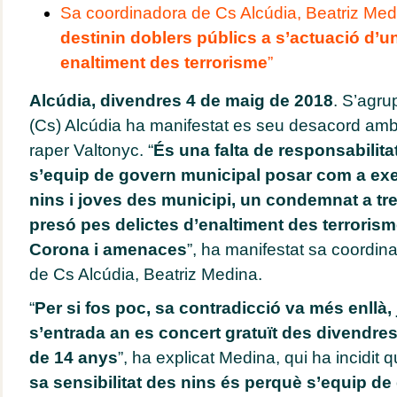
Sa coordinadora de Cs Alcúdia, Beatriz Medi
destinin doblers públics a s’actuació d’
enaltiment des terrorisme
”
Alcúdia, divendres 4 de maig de 2018
. S’agru
(Cs) Alcúdia ha manifestat es seu desacord amb
raper Valtonyc. “
És una falta de responsabilitat
s’equip de govern municipal posar com a exem
nins i joves des municipi, un condemnat a tre
presó pes delictes d’enaltiment des terrorisme
Corona i amenaces
”, ha manifestat sa coordin
de Cs Alcúdia, Beatriz Medina.
“
Per si fos poc, sa contradicció va més enllà,
s’entrada an es concert gratuït des divendre
de 14 anys
”, ha explicat Medina, qui ha incidit q
sa sensibilitat des nins és perquè s’equip d