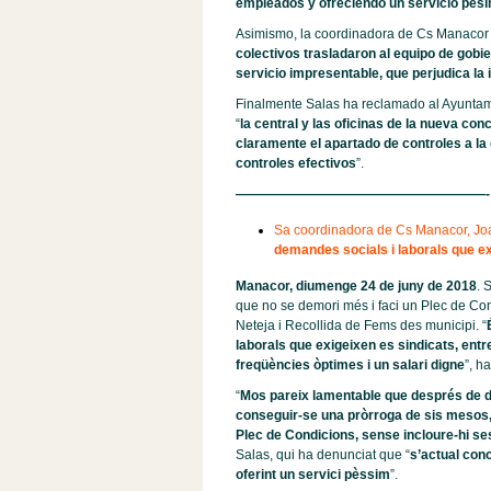
empleados y ofreciendo un servicio pés
Asimismo, la coordinadora de Cs Manacor 
colectivos trasladaron al equipo de gobi
servicio impresentable, que perjudica la
Finalmente Salas ha reclamado al Ayuntam
“
la central y las oficinas de la nueva co
claramente el apartado de controles a l
controles efectivos
”.
———————————————————-
Sa coordinadora de Cs Manacor, Jo
demandes socials i laborals que ex
Manacor, diumenge 24 de juny de 2018
. 
que no se demori més i faci un Plec de Condi
Neteja i Recollida de Fems des municipi. “
laborals que exigeixen es sindicats, entr
freqüències òptimes i un salari digne
”, h
“
Mos pareix lamentable que després de d
conseguir-se una pròrroga de sis mesos,
Plec de Condicions, sense incloure-hi s
Salas, qui ha denunciat que “
s’actual conc
oferint un servici pèssim
”.