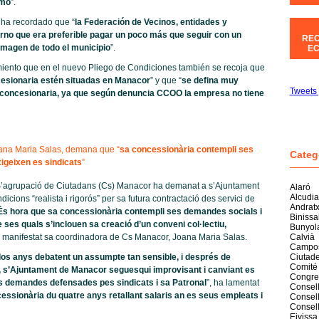
imo
”.
ha recordado que “
la Federación de Vecinos, entidades y
erno que era preferible pagar un poco más que seguir con un
REC
 imagen de todo el municipio
”.
EC
iento que en el nuevo Pliego de Condiciones también se recoja que
ncesionaria estén situadas en Manacor
” y que “
se defina muy
Tweets 
a concesionaria, ya que según denuncia CCOO la empresa no tiene
ana Maria Salas, demana que “
sa concessionària contempli ses
Categ
igeixen es sindicats
”
S’agrupació de Ciutadans (Cs) Manacor ha demanat a s’Ajuntament
Alaró
Alcudia
cions “realista i rigorós” per sa futura contractació des servici de
Andrat
És hora que sa concessionària contempli ses demandes socials i
Biniss
e ses quals s’inclouen sa creació d’un conveni col·lectiu,
Bunyol
a manifestat sa coordinadora de Cs Manacor, Joana Maria Salas.
Calvià
Campo
os anys debatent un assumpte tan sensible, i després de
Ciutade
Comité
 s’Ajuntament de Manacor seguesqui improvisant i canviant es
Congre
es demandes defensades pes sindicats i sa Patronal
”, ha lamentat
Consell
essionària du quatre anys retallant salaris an es seus empleats i
Consell
Consel
Eivissa