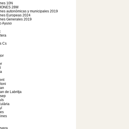
ones 10N
IONES 28M
nes autonómicas y municipales 2019
ones Europeas 2024
ones Generales 2019
o Ayuso
x
tera
s Cs
jor
r
í
a
ent
toni
oan
an de Labritja
osep
uís
ulària
yí
les
ines
rvera