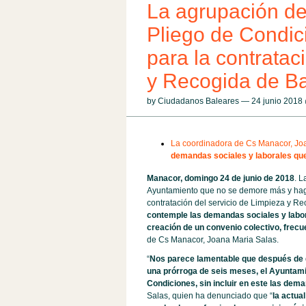
La agrupación d
Pliego de Condici
para la contratac
y Recogida de B
by Ciudadanos Baleares — 24 junio 201
La coordinadora de Cs Manacor, Joa
demandas sociales y laborales que
Manacor, domingo 24 de junio de 2018
. L
Ayuntamiento que no se demore más y haga 
contratación del servicio de Limpieza y Re
contemple las demandas sociales y labora
creación de un convenio colectivo, frecu
de Cs Manacor, Joana Maria Salas.
“
Nos parece lamentable que después de d
una prórroga de seis meses, el Ayuntam
Condiciones, sin incluir en este las dema
Salas, quien ha denunciado que “
la actua