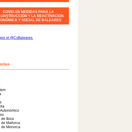
COVID-19/ MEDIDAS PARA LA
ONSTRUCCIÓN Y LA REACTIVACIÓN
ONÓMICA Y SOCIAL DE BALEARES
por el @CsBaleares.
orías
x
alem
a
s
lla
 Autonómico
so
 de Ibiza
 de Mallorca
l de Menorca