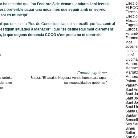
Elecci
r ha recordat que “
sa Federació de Veïnats, entitats i col·lectius
ELECC
 era preferible pagar una mica més que seguir amb un servici
Eleccio
 tot es municipi
”.
Elecci
Elecci
t que en es nou Plec de Condicions també se reculli que “
sa central
Eugeni
 estiguin situades a Manacor
” i que “
se definesqui molt clarament
Europa
Felanit
ia, ja que segons denuncia CCOO s’empresa no té controls
Formen
Inca
Jóvene
Lloseta
s
Llubí
Llucma
Mahón
Manaco
Marratx
Entrada siguiente
Menorc
solicita
Bauzá: “El alcalde Noguera vende humo para tapar
Palma
dería en
su incapacidad de gobernar”
Parlam
no
Sant An
Sant J
Sant Jo
Sant J
Sant Ll
Santa E
Santan
Sencel
Ses Sal
Sineu
Sóller
Son Se