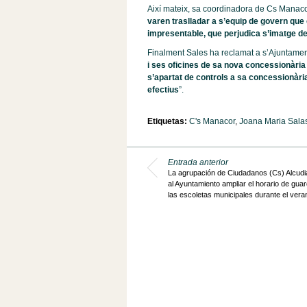
Així mateix, sa coordinadora de Cs Manaco
varen traslladar a s’equip de govern que
impresentable, que perjudica s’imatge de
Finalment Sales ha reclamat a s’Ajuntamen
i ses oficines de sa nova concessionària
s’apartat de controls a sa concessionàr
efectius
”.
Etiquetas:
C's Manacor
,
Joana Maria Sala
Entrada anterior
La agrupación de Ciudadanos (Cs) Alcudia 
al Ayuntamiento ampliar el horario de guar
las escoletas municipales durante el vera