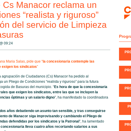
e Cs Manacor reclama un
ones “realista y riguroso”
ión del servicio de Limpieza
asuras
Progr
8 @
09:24
PR
na Maria Salas, pide que “
la concesionaria contemple las
 exigen los sindicatos
”
PR
a agrupación de Ciudadanos (Cs) Manacor ha pedido al
un Pliego de Condiciones “realista y riguroso” para la futura
cogida de Basuras del municipio. “
Es hora de que la concesionaria
PR
les que exigen los sindicatos, entre las que se incluyen la
encias óptimas y un salario digno
”, ha manifestado la coordinadora
P
os años debatiendo un asunto tan sensible, y tras conseguirse
iento de Manacor siga improvisando y cambiando el Pliego de
ndas defendidas por los sindicatos y la Patronal
”, ha lamentado
PR
l concesionaria lleva cuatro años recortando salarios a sus