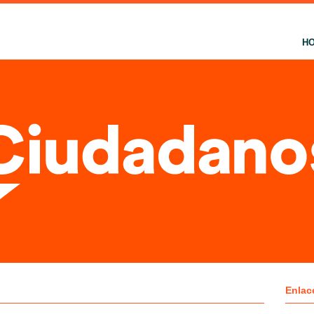
H
Enlac