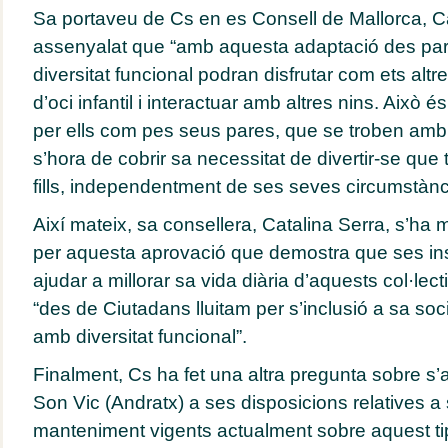
Sa portaveu de Cs en es Consell de Mallorca, Ca
assenyalat que “amb aquesta adaptació des par
diversitat funcional podran disfrutar com ets altr
d’oci infantil i interactuar amb altres nins. Això é
per ells com pes seus pares, que se troben amb g
s’hora de cobrir sa necessitat de divertir-se qu
fills, independentment de ses seves circumstànc
Així mateix, sa consellera, Catalina Serra, s’ha m
per aquesta aprovació que demostra que ses in
ajudar a millorar sa vida diària d’aquests col·lec
“des de Ciutadans lluitam per s’inclusió a sa so
amb diversitat funcional”.
Finalment, Cs ha fet una altra pregunta sobre s’
Son Vic (Andratx) a ses disposicions relatives a 
manteniment vigents actualment sobre aquest tip