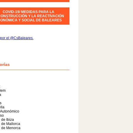
COVID-19/ MEDIDAS PARA LA
ONSTRUCCIÓN Y LA REACTIVACIÓN
ONÓMICA Y SOCIAL DE BALEARES
por el @CsBaleares.
orías
x
alem
a
s
lla
 Autonómico
so
 de Ibiza
 de Mallorca
l de Menorca