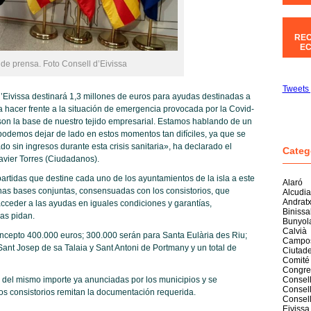
REC
EC
 de prensa. Foto Consell d’Eivissa
Tweets 
’Eivissa destinará 1,3 millones de euros para ayudas destinadas a
 hacer frente a la situación de emergencia provocada por la Covid-
on la base de nuestro tejido empresarial. Estamos hablando de un
 podemos dejar de lado en estos momentos tan difíciles, ya que se
o sin ingresos durante esta crisis sanitaria», ha declarado el
Categ
Javier Torres (Ciudadanos).
artidas que destine cada uno de los ayuntamientos de la isla a este
Alaró
unas bases conjuntas, consensuadas con los consistorios, que
Alcudia
Andrat
ceder a las ayudas en iguales condiciones y garantías,
Biniss
as pidan.
Bunyol
Calvià
 concepto 400.000 euros; 300.000 serán para Santa Eulària des Riu;
Campo
ant Josep de sa Talaia y Sant Antoni de Portmany y un total de
Ciutade
Comité
Congre
s del mismo importe ya anunciadas por los municipios y se
Consell
Consell
os consistorios remitan la documentación requerida.
Consel
Eivissa