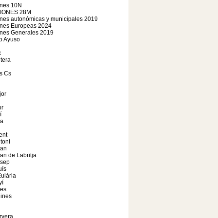
ones 10N
IONES 28M
nes autonómicas y municipales 2019
ones Europeas 2024
ones Generales 2019
o Ayuso
x
tera
s Cs
jor
r
í
a
ent
toni
oan
an de Labritja
osep
uís
ulària
yí
les
ines
rvera