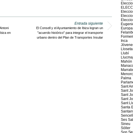
Elecci
ELECC
Eleccio
Elecci
Elecci
Entrada siguiente
Eugeni
Antoni
El Consell y el Ayuntamiento de Ibiza logran un
Europa
Felanit
Ibiza en
"acuerdo histórico" para integrar el transporte
Formen
urbano dentro del Plan de Transportes Insular
Inca
Jóvene
Lloseta
Llubí
Llucma
Mahón
Manaco
Marratx
Menorc
Palma
Parlam
Sant An
Sant J
Sant Jo
Sant J
Sant Ll
Santa E
Santan
Sencel
Ses Sal
Sineu
Sóller
Son Se