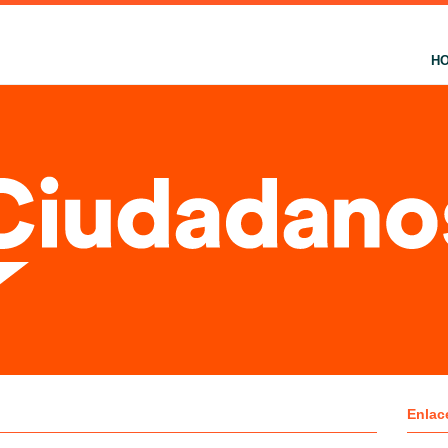
H
Enlac