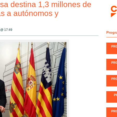
ssa destina 1,3 millones de
as a autónomos y
0 @
17:49
Progr
PR
PR
PR
P
PR