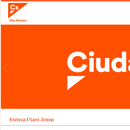
Eivissa
/
Sant Josep