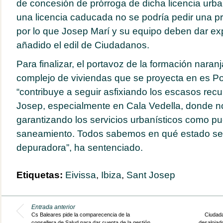
de concesión de prórroga de dicha licencia urba
una licencia caducada no se podría pedir una p
por lo que Josep Marí y su equipo deben dar exp
añadido el edil de Ciudadanos.
Para finalizar, el portavoz de la formación naran
complejo de viviendas que se proyecta en es Po
“contribuye a seguir asfixiando los escasos recu
Josep, especialmente en Cala Vedella, donde n
garantizando los servicios urbanísticos como pu
saneamiento. Todos sabemos en qué estado se 
depuradora”, ha sentenciado.
Etiquetas:
Eivissa
,
Ibiza
,
Sant Josep
Entrada anterior
Cs Baleares pide la comparecencia de la
Ciudada
consellera de Salud para dar cuenta de la gestión
desalojad