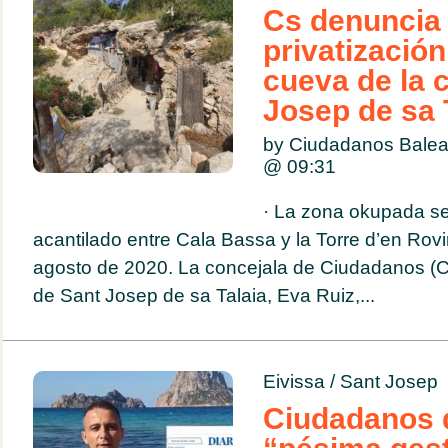
Cs denuncia 
privatizació
cueva de la 
Josep de sa 
by Ciudadanos Balea
@
09:31
· La zona okupada s
acantilado entre Cala Bassa y la Torre d’en Rov
agosto de 2020. La concejala de Ciudadanos (C
de Sant Josep de sa Talaia, Eva Ruiz,...
Eivissa
/
Sant Josep
Ciudadanos 