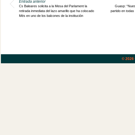
Entrada anterior
Cs Baleares solicita a la Mesa del Parlament la
Guasp: “Nuest
retirada inmediata del lazo amarillo que ha colocado
partido en todas
Més en uno de los balcones de la institución
© 2026